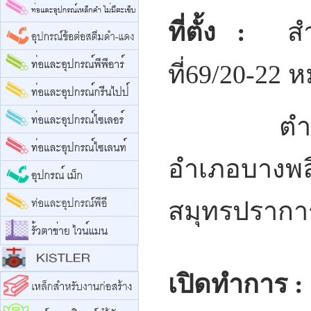
ที่ตั้ง :
สำน
ที่69/20-22 ห
ตำบลร
อำเภอบางพลี
สมุทรปราก
เปิดทำการ :