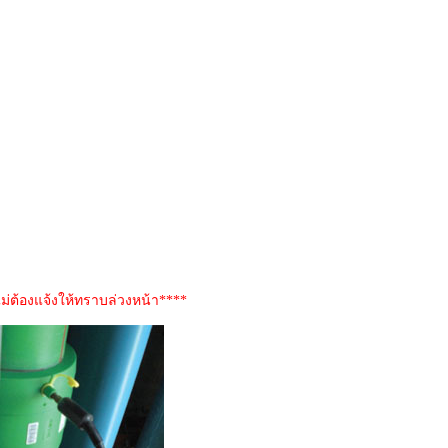
่ต้องแจ้งให้ทราบล่วงหน้า****