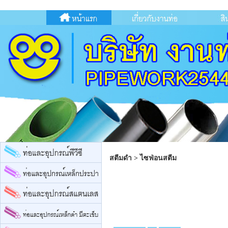
สตีมดำ
>
ไซฟ่อนสตีม